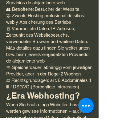
Servicios de alojamiento web
👥 Betroffene: Besucher der Website
🤝 Zweck: Hosting profesional de sitios
web y Absicherung des Betriebs
📓 Verarbeitete Daten: IP-Adresse,
Zeitpunkt des Websitebesuchs,
verwendeter Browser und weitere Daten.
Más detalles dazu finden Sie weiter unten
bzw. beim jeweils eingesetzten Proveedor
de alojamiento web.
📅 Speicherdauer: abhängig vom jeweiligen
Provider, aber in der Regel 2 Wochen
⚖️ Rechtsgrundlagen: art. 6 Abdominales 1
lit.f DSGVO (Berechtigte Interessen)
¿Era Webhosting?
Wenn Sie heutzutage Websites besuchen,
werden gewisse Informationen – auch
personenbezogene Daten – automatisch
erstellt und gespeichert, so auf dieser
Website. Diese Daten sollten möglichst
sparsam und nur mit Begründung