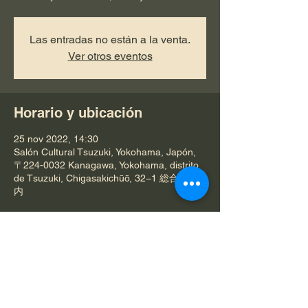
Las entradas no están a la venta.
Ver otros eventos
Horario y ubicación
25 nov 2022, 14:30
Salón Cultural Tsuzuki, Yokohama, Japón,
〒224-0032 Kanagawa, Yokohama, distrito
de Tsuzuki, Chigasakichūō, 32−1 総合庁舎
内
Compartir este evento